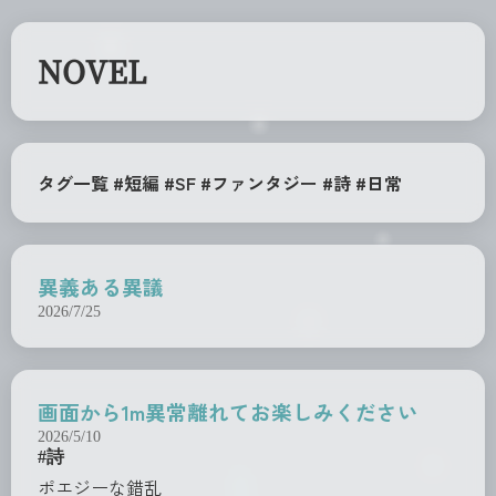
NOVEL
タグ一覧
#短編
#SF
#ファンタジー
#詩
#日常
異義ある異議
2026/7/25
画面から1m異常離れてお楽しみください
2026/5/10
#詩
ポエジーな錯乱