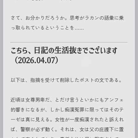
さて、お分かりだろうか。思考がラカンの語彙に乗
っ取られているということを……
こちら、日記の生活抜きでございます
（2026.04.07）
以下は、指摘を受けて削除したポストの文である。
近頃は女尊男卑だ、とだけ言うといかにもアンフェ
的響きになるが、しかし痴漢冤罪に限ってはそのテ
ーゼは真に見える。女性が一度痴漢されたと訴えれ
ば、警察が必ず動く。それは、女は父の庇護下に置